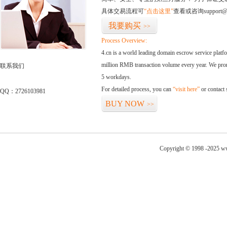
具体交易流程可
“点击这里”
查看或咨询support@
我要购买
>>
Process Overview:
4.cn is a world leading domain escrow service plat
million RMB transaction volume every year. We promi
联系我们
5 workdays.
For detailed process, you can
“visit here”
or contact
QQ：2726103981
BUY NOW
>>
Copyright © 1998 -2025 ww