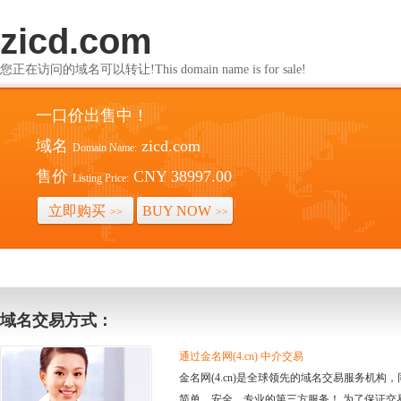
zicd.com
您正在访问的域名可以转让!This domain name is for sale!
一口价出售中！
域名
zicd.com
Domain Name:
售价
CNY 38997.00
Listing Price:
立即购买
BUY NOW
>>
>>
域名交易方式：
通过金名网(4.cn) 中介交易
金名网(4.cn)是全球领先的域名交易服务机
简单、安全、专业的第三方服务！ 为了保证交